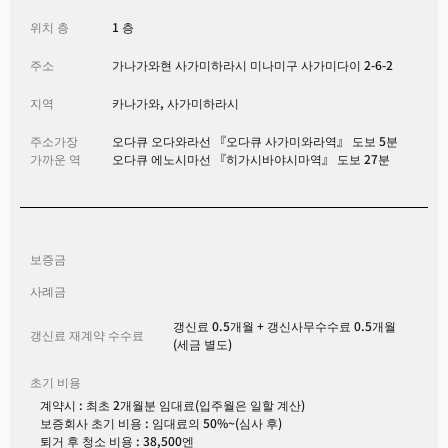
위치 층
1 층
주소
가나가와현 사가미하라시 미나미구 사가미다이 2-6-2
지역
카나가와, 사가미하라시
주소가장
오다큐 오다와라선 『오다큐 사가미와라역』 도보 5분
가까운 역
오다큐 에노시마선 『히가시바야시마역』 도보 27분
보증금
사례금
갱신료 0.5개월 + 갱신사무수수료 0.5개월
갱신료 재계약 수수료
(세금 별도)
초기 비용
계약시 : 최초 2개월분 임대료(입주월은 일할 계산)
보증회사 초기 비용 : 임대료의 50%~(심사 후)
퇴거 후 청소 비용 : 38,500엔