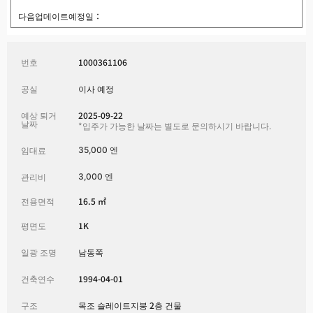
다음업데이트예정일：
번호
1000361106
공실
이사 예정
예상 퇴거
2025-09-22
날짜
*입주가 가능한 날짜는 별도로 문의하시기 바랍니다.
임대료
35,000 엔
관리비
3,000 엔
전용면적
16.5 ㎡
평면도
1K
일광 조명
남동쪽
건축연수
1994-04-01
구조
목조 슬레이트지붕 2층 건물