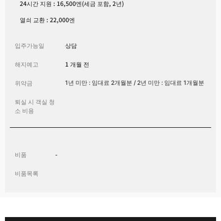
24시간 지원 : 16,500엔(세금 포함, 2년)
열쇠 교환 : 22,000엔
입주가능일
상담
해지예고
1 개월 전
위약금
1년 미만 : 임대료 2개월분 / 2년 미만 : 임대료 1개월분
퇴실 시 객실 청
소 비용
비품
-
비품목록