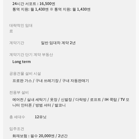
24시간 서포트 : 16,500엔
통역 지원: 월 1,430엔 ※ 통역 지원: 월 1,430엔
대략적인 임대
료
계약기간
일반 임대차 계약 2년
계약기간 단기 계약 부동산
Long term
공용건물 설비 시설
프로판 가스 / 구내 쓰레기장 / 구내 자동판매기
전용부 설비
에어컨 / 실내 세탁기 / 옷장 / 신발장 / 다락방 / 로프트 / IH 쿡탑 / TV 모
니터 인터폰 / 방범 셔터 / 발코니
총 세대수
12유닛
입주조건
화재보험 : 필수 20,000엔 / 2년간