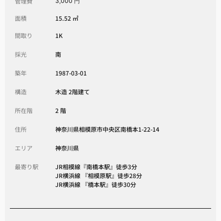
管理費
3,000 円
面積
15.52 ㎡
間取り
1K
採光
南
築年
1987-03-01
構造
木造 2階建て
所在階
2 階
住所
神奈川県相模原市中央区南橋本1-22-14
エリア
神奈川県
最寄り駅
JR相模線『南橋本駅』徒歩3分
JR横浜線 『相模原駅』徒歩28分
JR横浜線 『橋本駅』徒歩30分