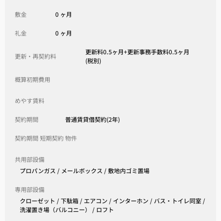
敷金
0 ヶ月
礼金
0 ヶ月
更新料0.5ヶ月+更新事務手数料0.5ヶ月
更新・再契約料
(税別)
概算初期費用
めやす賃料
契約期間
普通賃貸借契約(2年)
契約期間 短期契約 物件
共用部設備
プロパンガス / メールボックス / 敷地内ゴミ置場
専用部設備
クローゼット / 下駄箱 / エアコン / インターホン / バス・トイレ同室 /
洗濯置き場（バルコニー） / ロフト