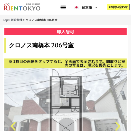
한국어
日本語
お問い合わせ
Tiếng Việt
Top
>
賃貸物件
>
クロノス南橋本 206号室
即入居可
クロノス南橋本 206号室
※ 1枚目の画像をタップすると、全画面で表示されます。間取りと室
内の写真は、現況を優先とします。