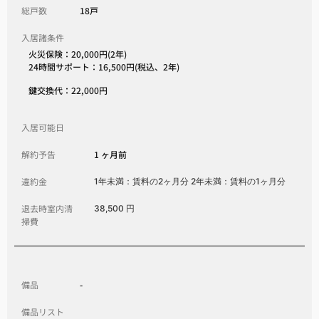
総戸数
18戸
入居諸条件
火災保険：20,000円(2年)
24時間サポート：16,500円(税込、2年)
鍵交換代：22,000円
入居可能日
解約予告
1 ヶ月前
違約金
1年未満：賃料の2ヶ月分 2年未満：賃料の1ヶ月分
退去時室内清
38,500 円
掃費
備品
-
備品リスト