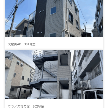
大倉山AP 301号室
ウラノス竹の塚 302号室