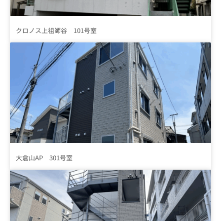
クロノス上祖師谷 101号室
大倉山AP 301号室