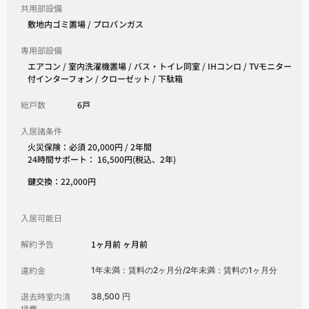
共用部設備
敷地内ゴミ置場 / プロパンガス
専用部設備
エアコン / 室内洗濯機置場 / バス・トイレ同室 / IHコンロ / TVモニター
付インターフォン / クローゼット / 下駄箱
総戸数
6戸
入居諸条件
火災保険：必須 20,000円 / 2年間
24時間サポート： 16,500円(税込、2年)
鍵交換：22,000円
入居可能日
解約予告
1ヶ月前 ヶ月前
違約金
1年未満：賃料の2ヶ月分/2年未満：賃料の1ヶ月分
退去時室内清
38,500 円
掃費