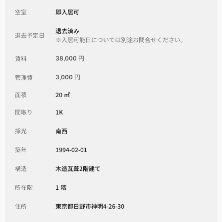
空室
即入居可
退去済み
退去予定日
※入居可能日については別途お問合せください。
賃料
38,000 円
管理費
3,000 円
面積
20 ㎡
間取り
1K
採光
南西
築年
1994-02-01
構造
木造瓦葺2階建て
所在階
1 階
住所
東京都日野市神明4-26-30