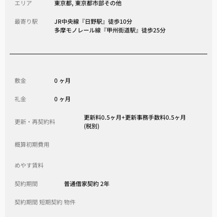
エリア
東京都, 東京都市部その他
最寄り駅
JR中央線『日野駅』徒歩10分
多摩モノレール線『甲州街道駅』徒歩25分
敷金
0 ヶ月
礼金
0 ヶ月
更新料0.5ヶ月+更新事務手数料0.5ヶ月
更新・再契約料
(税別)
概算初期費用
めやす賃料
契約期間
普通借家契約 2年
契約期間 短期契約 物件