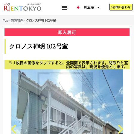
한국어
日本語
お問い合わせ
Tiếng Việt
Top
>
賃貸物件
>
クロノス神明 102号室
即入居可
クロノス神明 102号室
※ 1枚目の画像をタップすると、全画面で表示されます。間取りと室
内の写真は、現況を優先とします。