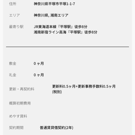
住所
神奈川県平塚市平塚1-1-7
エリア
神奈川県, 湘南エリア
最寄り駅
JR東海道本線『平塚駅』徒歩8分
湘南新宿ライン高海『平塚駅』徒歩8分
敷金
0 ヶ月
礼金
0 ヶ月
更新料0.5ヶ月+更新事務手数料0.5ヶ月
更新・再契約料
(税別)
概算初期費用
めやす賃料
契約期間
普通賃貸借契約(2年)