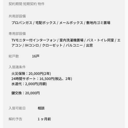
契約期間 短期契約 物件
共用部設備
プロパンガス / 宅配ボックス / メールボックス / 敷地内ゴミ置場
専用部設備
TVモニター付インターフォン / 室内洗濯機置場 / バス・トイレ同室 / エ
アコン / IHコンロ / クローゼット / バルコニー / 出窓
総戸数
16戸
入居諸条件
火災保険：20,000円(2年)
24時間サポート：16,500円(税込、2年)
水道代：2,000円(月額)
鍵交換：20,000円
入居可能日
相談
解約予告
1 ヶ月前