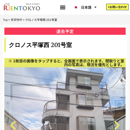
한국어
日本語
お問い合わせ
Tiếng Việt
Top
>
賃貸物件
>
クロノス平塚西 201号室
退去予定
クロノス平塚西 201号室
※ 1枚目の画像をタップすると、全画面で表示されます。間取りと室
内の写真は、現況を優先とします。