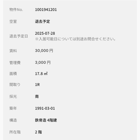
物件No.
1001941201
空室
退去予定
2025-07-28
退去予定日
※入居可能日については別途お問合せください。
賃料
30,000 円
管理費
3,000 円
面積
17.8 ㎡
間取り
1R
採光
南
築年
1991-03-01
構造
鉄骨造 4階建
所在階
2 階