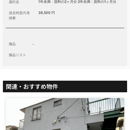
違約金
1年未満：賃料の2ヶ月分 2年未満：賃料の1ヶ月分
退去時室内清
38,500 円
掃費
備品
-
備品リスト
関連・おすすめ物件