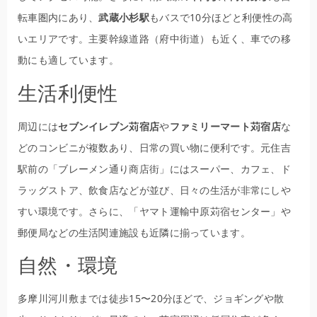
転車圏内にあり、
武蔵小杉駅
もバスで10分ほどと利便性の高
いエリアです。主要幹線道路（府中街道）も近く、車での移
動にも適しています。
生活利便性
周辺には
セブンイレブン苅宿店
や
ファミリーマート苅宿店
な
どのコンビニが複数あり、日常の買い物に便利です。元住吉
駅前の「ブレーメン通り商店街」にはスーパー、カフェ、ド
ラッグストア、飲食店などが並び、日々の生活が非常にしや
すい環境です。さらに、「ヤマト運輸中原苅宿センター」や
郵便局などの生活関連施設も近隣に揃っています。
自然・環境
多摩川河川敷までは徒歩15〜20分ほどで、ジョギングや散