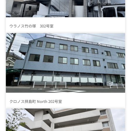
ウラノス竹の塚 302号室
クロノス拝島町 North 202号室