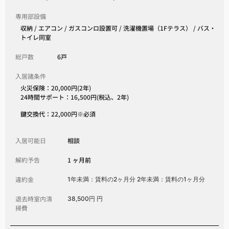
専用部設備
収納 / エアコン / ガスコンロ設置可 / 洗濯機置場（1Fテラス） / バス・
トイレ同室
総戸数
6戸
入居諸条件
火災保険：20,000円(2年)
24時間サポート：16,500円(税込、2年)
鍵交換代：22,000円※必須
入居可能日
相談
解約予告
1 ヶ月前
違約金
1年未満：賃料の2ヶ月分 2年未満：賃料の1ヶ月分
退去時室内清
38,500円 円
掃費