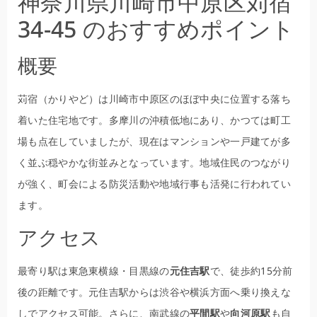
神奈川県川崎市中原区苅宿
34-45 のおすすめポイント
概要
苅宿（かりやど）は川崎市中原区のほぼ中央に位置する落ち
着いた住宅地です。多摩川の沖積低地にあり、かつては町工
場も点在していましたが、現在はマンションや一戸建てが多
く並ぶ穏やかな街並みとなっています。地域住民のつながり
が強く、町会による防災活動や地域行事も活発に行われてい
ます。
アクセス
最寄り駅は東急東横線・目黒線の
元住吉駅
で、徒歩約15分前
後の距離です。元住吉駅からは渋谷や横浜方面へ乗り換えな
しでアクセス可能。さらに、南武線の
平間駅
や
向河原駅
も自