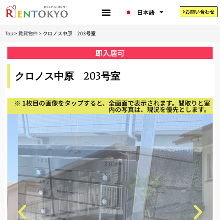
한국어
日本語
お問い合わせ
Tiếng Việt
Top
>
賃貸物件
>
クロノス中原 203号室
即入居可
クロノス中原 203号室
※ 1枚目の画像をタップすると、全画面で表示されます。間取りと室
内の写真は、現況を優先とします。