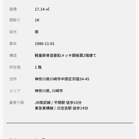
面積
17.14 ㎡
間取り
1K
採光
南
築年
1986-11-01
構造
軽量鉄骨造亜鉛メッキ鋼板葺2階建て
所在階
1 階
住所
神奈川県川崎市中原区苅宿34-45
エリア
神奈川県, 川崎市
最寄り駅
JR南武線 / 平間駅 徒歩10分
東急東横線 / 元住吉駅 徒歩14分