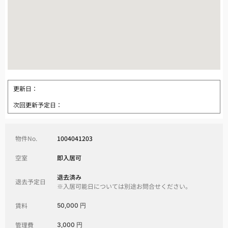
更新日：
次回更新予定日：
物件No.
1004041203
空室
即入居可
退去済み
退去予定日
※入居可能日については別途お問合せください。
賃料
50,000 円
管理費
3,000 円