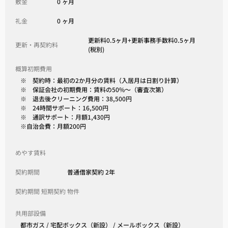
敷金
0 ヶ月
礼金
0 ヶ月
更新料0.5ヶ月+更新事務手数料0.5ヶ月
更新・再契約料
(税別)
概算初期費用
※ 契約時：最初の2か月分の賃料（入居月は日割り計算）
※ 保証会社の初期費用：賃料の50%～（審査次第）
※ 退去後クリーニング費用：38,500円
※ 24時間サポート：16,500円
※ 通訳サポート：月額1,430円
※自治会費：月額200円
めやす賃料
契約期間
普通借家契約 2年
契約期間 短期契約 物件
共用部設備
都市ガス / 宅配ボックス（新設） / メールボックス（新設）