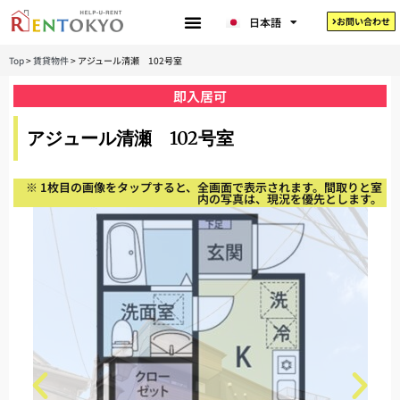
한국어
日本語
お問い合わせ
Tiếng Việt
Top
>
賃貸物件
>
アジュール清瀬 102号室
即入居可
アジュール清瀬 102号室
※ 1枚目の画像をタップすると、全画面で表示されます。間取りと室
内の写真は、現況を優先とします。