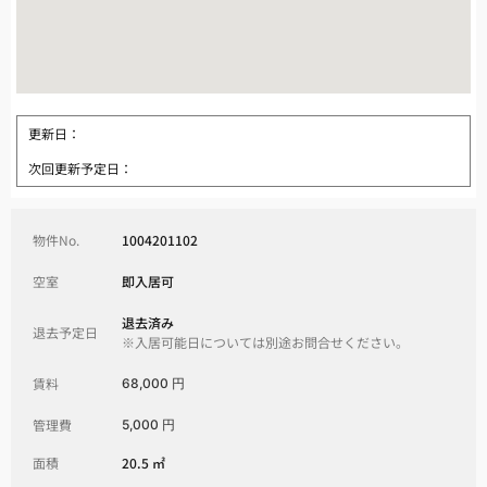
更新日：
次回更新予定日：
物件No.
1004201102
空室
即入居可
退去済み
退去予定日
※入居可能日については別途お問合せください。
賃料
68,000 円
管理費
5,000 円
面積
20.5 ㎡