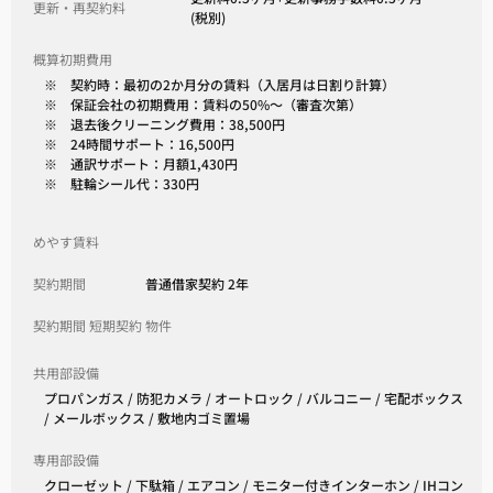
更新・再契約料
(税別)
概算初期費用
※ 契約時：最初の2か月分の賃料（入居月は日割り計算）
※ 保証会社の初期費用：賃料の50%～（審査次第）
※ 退去後クリーニング費用：38,500円
※ 24時間サポート：16,500円
※ 通訳サポート：月額1,430円
※ 駐輪シール代：330円
めやす賃料
契約期間
普通借家契約 2年
契約期間 短期契約 物件
共用部設備
プロパンガス / 防犯カメラ / オートロック / バルコニー / 宅配ボックス
/ メールボックス / 敷地内ゴミ置場
専用部設備
クローゼット / 下駄箱 / エアコン / モニター付きインターホン / IHコン