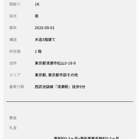
間取り
1K
採光
南
築年
2025-09-01
構造
木造3階建て
所在階
1 階
住所
東京都清瀬市松山3-18-9
エリア
東京都, 東京都市部その他
最寄り駅
西武池袋線『清瀬駅』徒歩9分
敷金
礼金
更新料0.5ヶ月+更新事務手数料0.5ヶ月