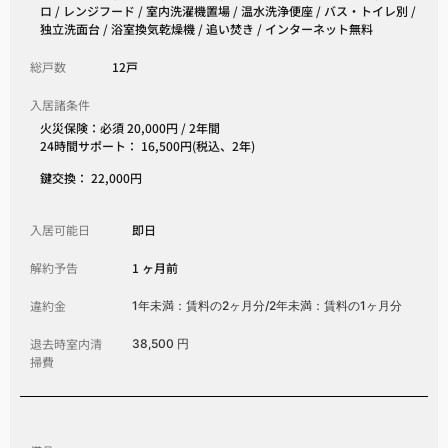
ロ / レンジフード / 室内洗濯機置場 / 温水洗浄便座 / バス・トイレ別 /
独立洗面台 / 浴室換気乾燥機 / 追い焚き / インターネット無料
総戸数
12戸
入居諸条件
火災保険：必須 20,000円 / 2年間
24時間サポート： 16,500円(税込、2年)
鍵交換： 22,000円
入居可能日
即日
解約予告
1 ヶ月前
違約金
1年未満：賃料の2ヶ月分/2年未満：賃料の1ヶ月分
退去時室内清
38,500 円
掃費