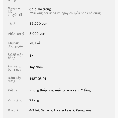
Ngày dự
đã bị bỏ trống
kiến ​​
*Vui lòng hỏi riêng về ngày chuyển đến khả dụng.
chuyển đi
Thuê
36,000 yen
Phí quản lý
3,000 yen
Khu vực
20.1 ㎡
độc quyền
Sơ đồ mặt
1K
bằng
Ánh sáng
Tây Nam
ban ngày
Năm xây
1987-03-01
dựng
Kết cấu
Khung thép nhẹ, mái tôn mạ kẽm, 2 tầng
Vị trí tầng
2 tầng
Địa chỉ
4-31-4, Sanada, Hiratsuka-shi, Kanagawa