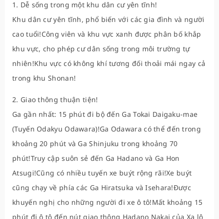
1. Dễ sống trong một khu dân cư yên tĩnh!
Khu dân cư yên tĩnh, phổ biến với các gia đình và người
cao tuổi!Công viên và khu vực xanh được phân bố khắp
khu vực, cho phép cư dân sống trong môi trường tự
nhiên!Khu vực có không khí tương đối thoải mái ngay cả
trong khu Shonan!
2. Giao thông thuận tiện!
Ga gần nhất: 15 phút đi bộ đến Ga Tokai Daigaku-mae
(Tuyến Odakyu Odawara)!Ga Odawara có thể đến trong
khoảng 20 phút và Ga Shinjuku trong khoảng 70
phút!Truy cập suôn sẻ đến Ga Hadano và Ga Hon
Atsugi!Cũng có nhiều tuyến xe buýt rộng rãi!Xe buýt
cũng chạy về phía các Ga Hiratsuka và Isehara!Được
khuyến nghị cho những người đi xe ô tô!Mất khoảng 15
phút đi ô tô đến nút giao thông Hadano Nakai của Xa lộ