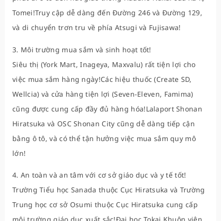
Tomei!Truy cập dễ dàng đến Đường 246 và Đường 129,
và di chuyển trơn tru về phía Atsugi và Fujisawa!
3. Môi trường mua sắm và sinh hoạt tốt!
Siêu thị (York Mart, Inageya, Maxvalu) rất tiện lợi cho
việc mua sắm hàng ngày!Các hiệu thuốc (Create SD,
Wellcia) và cửa hàng tiện lợi (Seven-Eleven, Famima)
cũng được cung cấp đầy đủ hàng hóa!Lalaport Shonan
Hiratsuka và OSC Shonan City cũng dễ dàng tiếp cận
bằng ô tô, và có thể tận hưởng việc mua sắm quy mô
lớn!
4. An toàn và an tâm với cơ sở giáo dục và y tế tốt!
Trường Tiểu học Sanada thuộc Cục Hiratsuka và Trường
Trung học cơ sở Osumi thuộc Cục Hiratsuka cung cấp
môi trường giáo dục xuất sắc!Đại học Tokai Khuôn viên