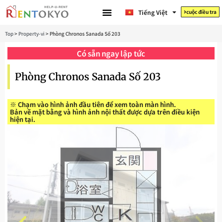
한국어
Tiếng Việt
cuộc điều tra
日本語
Top
>
Property-vi
>
Phòng Chronos Sanada Số 203
Có sẵn ngay lập tức
Phòng Chronos Sanada Số 203
※ Chạm vào hình ảnh đầu tiên để xem toàn màn hình.
Bản vẽ mặt bằng và hình ảnh nội thất được dựa trên điều kiện
hiện tại.