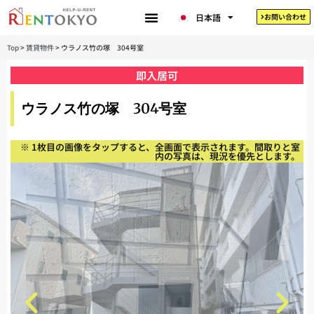
한국어
日本語
お問い合わせ
Tiếng Việt
Top
>
賃貸物件
>
ウラノス竹の塚 304号室
即入居可
ウラノス竹の塚 304号室
※ 1枚目の画像をタップすると、全画面で表示されます。間取りと室
内の写真は、現況を優先とします。