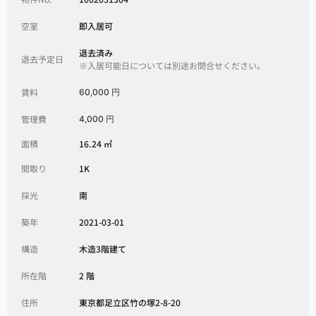
空室
即入居可
退去済み
退去予定日
※入居可能日については別途お問合せください。
賃料
60,000 円
管理費
4,000 円
面積
16.24 ㎡
間取り
1K
採光
南
築年
2021-03-01
構造
木造3階建て
所在階
2 階
住所
東京都足立区竹の塚2-8-20