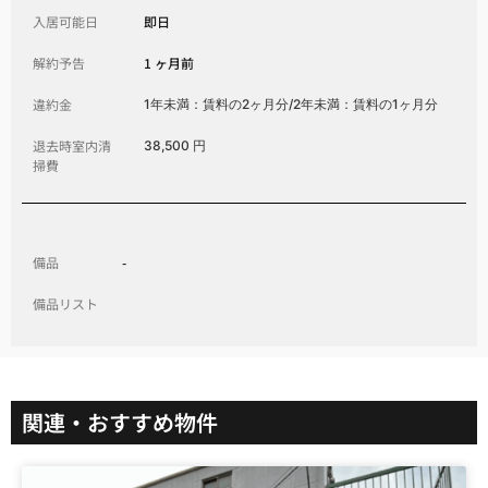
入居可能日
即日
解約予告
1 ヶ月前
違約金
1年未満：賃料の2ヶ月分/2年未満：賃料の1ヶ月分
退去時室内清
38,500 円
掃費
備品
-
備品リスト
関連・おすすめ物件