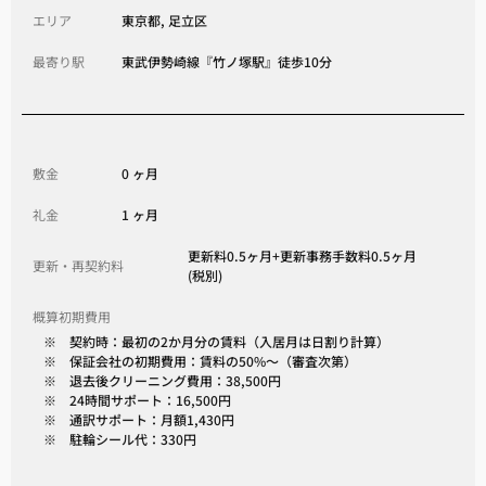
エリア
東京都, 足立区
最寄り駅
東武伊勢崎線『竹ノ塚駅』徒歩10分
敷金
0 ヶ月
礼金
1 ヶ月
更新料0.5ヶ月+更新事務手数料0.5ヶ月
更新・再契約料
(税別)
概算初期費用
※ 契約時：最初の2か月分の賃料（入居月は日割り計算）
※ 保証会社の初期費用：賃料の50%～（審査次第）
※ 退去後クリーニング費用：38,500円
※ 24時間サポート：16,500円
※ 通訳サポート：月額1,430円
※ 駐輪シール代：330円