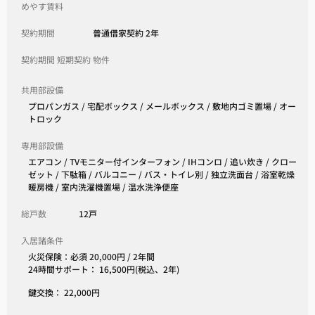
めやす賃料
契約期間
普通借家契約 2年
契約期間 短期契約 物件
共用部設備
プロパンガス / 宅配ボックス / メールボックス / 敷地内ゴミ置場 / オー
トロック
専用部設備
エアコン / TVモニター付インターフォン / IHコンロ / 追い炊き / クロー
ゼット / 下駄箱 / バルコニー / バス・トイレ別 / 独立洗面台 / 浴室乾燥
暖房機 / 室内洗濯機置場 / 温水洗浄便座
総戸数
12戸
入居諸条件
火災保険：必須 20,000円 / 2年間
24時間サポート： 16,500円(税込、2年)
鍵交換： 22,000円